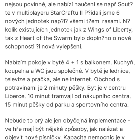
nejsou povinné, ale nabízí naučení se např Sout?
te v multiplayeru StarCraftu II P?idali jsme 6
nových jednotek nap?í? všemi t?emi rasami. N?
kolik existujících jednotek jak z Wings of Liberty,
tak z Heart of the Swarm bylo dopln?no o nové
schopnosti ?i nová vylepšení.
Nabízím pokoje v bytě 4 + 1 s balkonem. Kuchyň,
koupelna a WC jsou společné. V bytě je lednice,
televize a pračka, ale ne internet. Obchod s
potravinami je 2 minuty pěšky. Byt je v centru
Liberce, 10 minut tramvají od nákupního centra,
15 minut pěšky od parku a sportovního centra.
Nebude to prý ale jen obyčejná implementace -
ve hře mají být nějaké způsoby, jak nalézat a
objevit nové písničky. Kapacita nemocnic je v