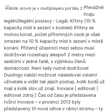
Převážně
hraju
legální/ilegální postavy - Legál. Křtiny (10 %
kapacity míst k sezení v kostele) Křitiny se
mohou konat, počet přítomných osob je však
omezen na 10 % kapacity míst k sezení v místě
konání. Přičemž účastnici mezi sebou musí
dodržovat rozestupy alespoň 2 metry mezi
sedícími v jedné řadě, s výjimkou členů
domácnosti. Není tedy nutné dodržovat
Duolingo nabízí možnost následovat ostatní
uživatele a vidět tak jejich postup, kolik bodů už
mají a kolik slov už znají. Inovace [ editovat |
editovat zdroj ] Čas od času je představena
tvůrci inovace – v prosinci 2013 byly
představeny tři nové větve v rámci stromu – ty