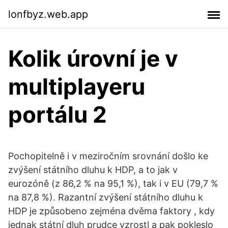
lonfbyz.web.app
Kolik úrovní je v
multiplayeru
portálu 2
Pochopitelně i v meziročním srovnání došlo ke
zvýšení státního dluhu k HDP, a to jak v
eurozóně (z 86,2 % na 95,1 %), tak i v EU (79,7 %
na 87,8 %). Razantní zvýšení státního dluhu k
HDP je způsobeno zejména dvěma faktory , kdy
jednak státní dluh prudce vzrostl a pak pokleslo