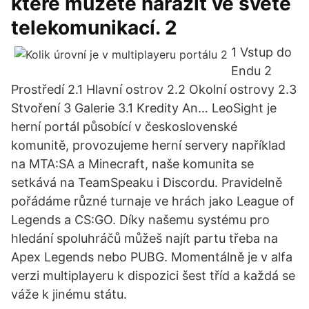
které můžete narazit ve světe
telekomunikací. 2
1 Vstup do
Endu 2
Prostředí 2.1 Hlavní ostrov 2.2 Okolní ostrovy 2.3
Stvoření 3 Galerie 3.1 Kredity An… LeoSight je
herní portál působící v československé
komunitě, provozujeme herní servery například
na MTA:SA a Minecraft, naše komunita se
setkává na TeamSpeaku i Discordu. Pravidelně
pořádáme různé turnaje ve hrách jako League of
Legends a CS:GO. Díky našemu systému pro
hledání spoluhráčů můžeš najít partu třeba na
Apex Legends nebo PUBG. Momentálně je v alfa
verzi multiplayeru k dispozici šest tříd a každá se
váže k jinému státu.