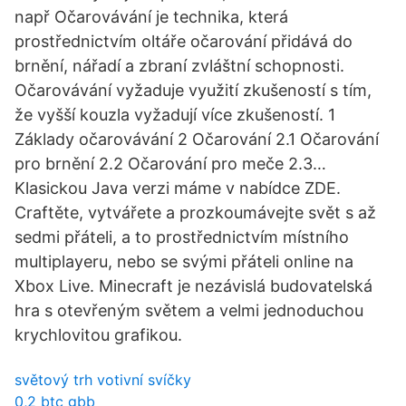
např Očarovávání je technika, která
prostřednictvím oltáře očarování přidává do
brnění, nářadí a zbraní zvláštní schopnosti.
Očarovávání vyžaduje využití zkušeností s tím,
že vyšší kouzla vyžadují více zkušeností. 1
Základy očarovávání 2 Očarování 2.1 Očarování
pro brnění 2.2 Očarování pro meče 2.3…
Klasickou Java verzi máme v nabídce ZDE.
Craftěte, vytvářete a prozkoumávejte svět s až
sedmi přáteli, a to prostřednictvím místního
multiplayeru, nebo se svými přáteli online na
Xbox Live. Minecraft je nezávislá budovatelská
hra s otevřeným světem a velmi jednoduchou
krychlovitou grafikou.
světový trh votivní svíčky
0,2 btc gbb