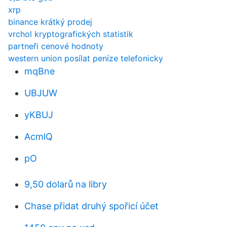
xrp
binance krátký prodej
vrchol kryptografických statistik
partneři cenové hodnoty
western union posílat peníze telefonicky
mqBne
UBJUW
yKBUJ
AcmlQ
pO
9,50 dolarů na libry
Chase přidat druhý spořicí účet