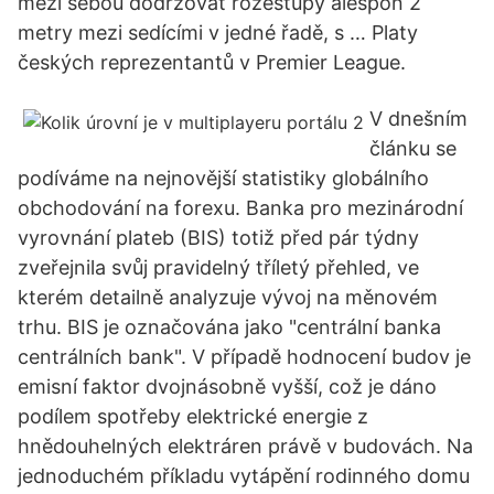
mezi sebou dodržovat rozestupy alespoň 2
metry mezi sedícími v jedné řadě, s … Platy
českých reprezentantů v Premier League.
V dnešním
článku se
podíváme na nejnovější statistiky globálního
obchodování na forexu. Banka pro mezinárodní
vyrovnání plateb (BIS) totiž před pár týdny
zveřejnila svůj pravidelný tříletý přehled, ve
kterém detailně analyzuje vývoj na měnovém
trhu. BIS je označována jako "centrální banka
centrálních bank". V případě hodnocení budov je
emisní faktor dvojnásobně vyšší, což je dáno
podílem spotřeby elektrické energie z
hnědouhelných elektráren právě v budovách. Na
jednoduchém příkladu vytápění rodinného domu