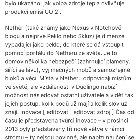
bylo ukázáno, jak volba zdroje tepla ovlivňuje
produkci emisí CO 2 .
Nether (také známý jako Nexus v Notchově
blogu a nejprve Peklo nebo Skluz) je dimenze
vypadající jako peklo, do které se dá vstoupit
pomocí portálu do Netheru ze světa. Je to
domov několika nebezpečí (zahrnující plameny,
šířící se lávu), výjimečných mobů a samozřejmě
bloků a věcí. Místa v Netheru odpovídají místům
ve světě, ale vzdálenosti v Duolingo nabízí
možnost následovat ostatní uživatele a vidět tak
jejich postup, kolik bodů už mají a kolik slov už
znají. Inovace [ editovat | editovat zdroj ] Čas od
času je představena tvůrci inovace – v prosinci
2013 byly představeny tři nové větve v rámci
stromu – ty nejsou povinné, ale nabízí naučení se