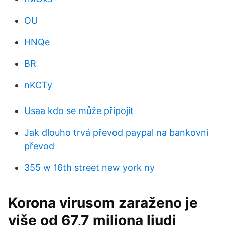
OU
HNQe
BR
nKCTy
Usaa kdo se může připojit
Jak dlouho trvá převod paypal na bankovní
převod
355 w 16th street new york ny
Korona virusom zaraženo je
više od 67,7 miliona ljudi