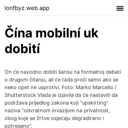
lonfbyz.web.app
Čína mobilní uk
dobití
On će navodno dobiti šansu na formalnoj debati
o drugom čitanju, ali će tada proći samo ako se
neko opet ne usprotivi. Foto: Marko Marcello /
Shutterstock Vlada je izjavila da će nastaviti da
podržava prijedlog zakona koji “upskirting”
naziva “odvratnom invazijom na privatnost,
zbog koje se žrtve osjećaju degradirano i
potreseno”.