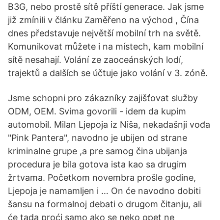
B3G, nebo prostě sítě příští generace. Jak jsme
již zmínili v článku Zaměřeno na východ , Čína
dnes představuje největší mobilní trh na světě.
Komunikovat můžete i na místech, kam mobilní
sítě nesahají. Volání ze zaoceánských lodí,
trajektů a dalších se účtuje jako volání v 3. zóně.
Jsme schopni pro zákazníky zajišťovat služby
ODM, OEM. Svima govorili - idem da kupim
automobil. Milan Ljepoja iz Niša, nekadašnji vođa
"Pink Pantera", navodno je ubijen od strane
kriminalne grupe ,a pre samog čina ubijanja
procedura je bila gotova ista kao sa drugim
žrtvama. Početkom novembra prošle godine,
Ljepoja je namamljen i … On će navodno dobiti
šansu na formalnoj debati o drugom čitanju, ali
će tada proći samo ako se neko opet ne