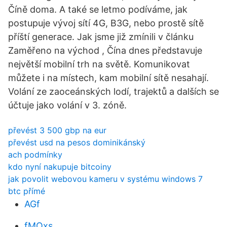
Číně doma. A také se letmo podíváme, jak
postupuje vývoj sítí 4G, B3G, nebo prostě sítě
příští generace. Jak jsme již zmínili v článku
Zaměřeno na východ , Čína dnes představuje
největší mobilní trh na světě. Komunikovat
můžete i na místech, kam mobilní sítě nesahají.
Volání ze zaoceánských lodí, trajektů a dalších se
účtuje jako volání v 3. zóně.
převést 3 500 gbp na eur
převést usd na pesos dominikánský
ach podmínky
kdo nyní nakupuje bitcoiny
jak povolit webovou kameru v systému windows 7
btc přímé
AGf
fMOxs