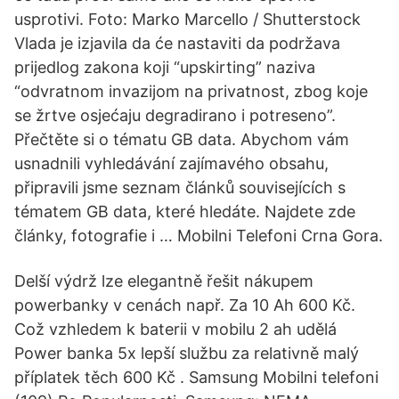
usprotivi. Foto: Marko Marcello / Shutterstock
Vlada je izjavila da će nastaviti da podržava
prijedlog zakona koji “upskirting” naziva
“odvratnom invazijom na privatnost, zbog koje
se žrtve osjećaju degradirano i potreseno”.
Přečtěte si o tématu GB data. Abychom vám
usnadnili vyhledávání zajímavého obsahu,
připravili jsme seznam článků souvisejících s
tématem GB data, které hledáte. Najdete zde
články, fotografie i … Mobilni Telefoni Crna Gora.
Delší výdrž lze elegantně řešit nákupem
powerbanky v cenách např. Za 10 Ah 600 Kč.
Což vzhledem k baterii v mobilu 2 ah udělá
Power banka 5x lepší službu za relativně malý
příplatek těch 600 Kč . Samsung Mobilni telefoni