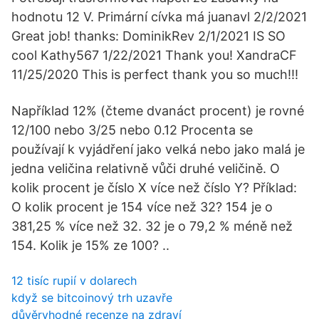
hodnotu 12 V. Primární cívka má juanavl 2/2/2021
Great job! thanks: DominikRev 2/1/2021 IS SO
cool Kathy567 1/22/2021 Thank you! XandraCF
11/25/2020 This is perfect thank you so much!!!
Například 12% (čteme dvanáct procent) je rovné
12/100 nebo 3/25 nebo 0.12 Procenta se
používají k vyjádření jako velká nebo jako malá je
jedna veličina relativně vůči druhé veličině. O
kolik procent je číslo X více než číslo Y? Příklad:
O kolik procent je 154 více než 32? 154 je o
381,25 % více než 32. 32 je o 79,2 % méně než
154. Kolik je 15% ze 100? ..
12 tisíc rupií v dolarech
když se bitcoinový trh uzavře
důvěryhodné recenze na zdraví