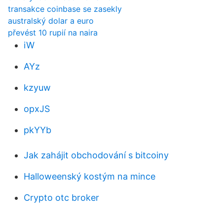
transakce coinbase se zasekly
australský dolar a euro
převést 10 rupií na naira
iW
AYz
kzyuw
opxJS
pkYYb
Jak zahájit obchodování s bitcoiny
Halloweenský kostým na mince
Crypto otc broker