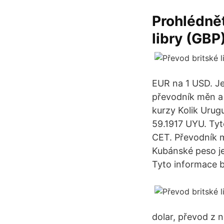
Prohlédnět
libry (GBP
EUR na 1 USD. Je
převodník měn a 
kurzy Kolik Urug
59.1917 UYU. Tyt
CET. Převodník m
Kubánské peso je
Tyto informace b
dolar, převod z n