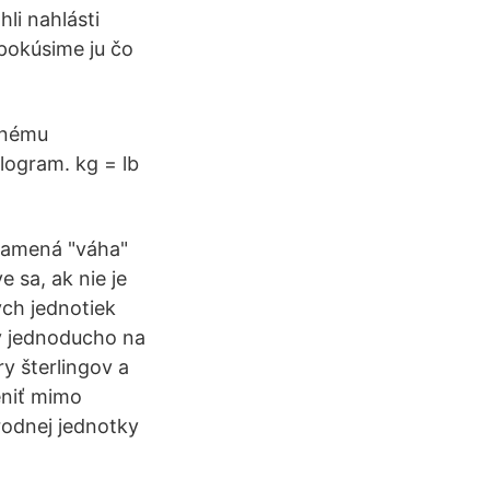
hli nahlásti
pokúsime ju čo
lnému
logram. kg = lb
namená "váha"
e sa, ak nie je
ch jednotiek
dy jednoducho na
ry šterlingov a
eniť mimo
rodnej jednotky