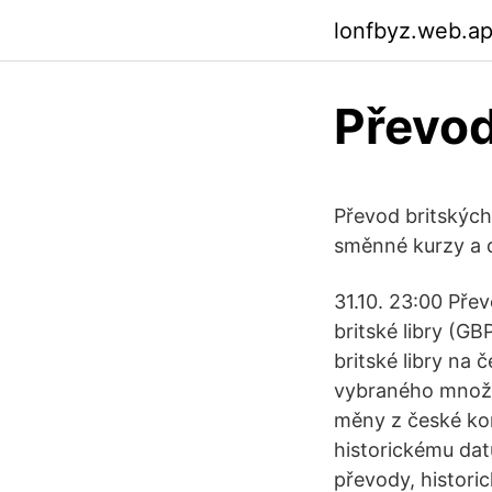
lonfbyz.web.a
Převod
Převod britských
směnné kurzy a d
31.10. 23:00 Pře
britské libry (G
britské libry na
vybraného množs
měny z české kor
historickému dat
převody, histori