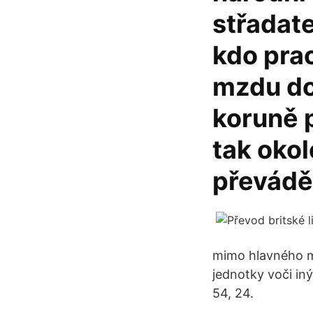
střadate
kdo prac
mzdu do
koruně p
tak okol
převádět
mimo hlavného me
jednotky voči in
54, 24.