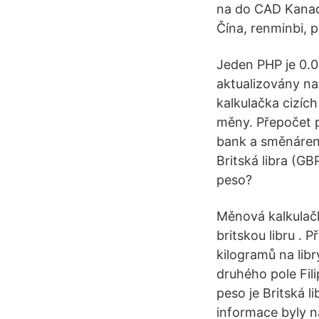
na do CAD Kanad
Čína, renminbi, 
Jeden PHP je 0.0
aktualizovány na
kalkulačka cizíc
měny. Přepočet p
bank a směnáren 
Britská libra (G
peso?
Měnová kalkulačk
britskou libru .
kilogramů na lib
druhého pole Fili
peso je Britská 
informace byly n