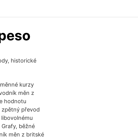
 peso
dy, historické
 směnné kurzy
evodník měn z
te hodnotu
é zpětný převod
 libovolnému
. Grafy, běžné
ník měn z britské