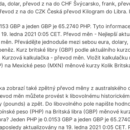
a, dolar, převod z na do CHF Švýcarsko, frank, pře
převod z na do CZK Česká převod Kilogram do Libra. l
153 GBP a jeden GBP je 65.2740 PHP. Tyto informace
 19. ledna 2021 0:05 CET. Převod měn - Nejlepší aktu
h měn. Převádějte jednoduše mezi sebou eura, dolary, 
eněz. Kurz britské libry (GBP) podle aktuálního kurzo
Kurzová kalkulačka - převod měn. Vložit kalkulačku
BP) na Mexické peso (MXN) měnové kurzy Kolik Britská
a zobrazí také zpětný převod měny z australského 
 Převod měn můžete provést k libovolnému historické
ry (pounds) a zpět. Do libovolného pole napište hodno
pínské peso (PHP) na Britská libra (GBP) měnové kurzy
libra? Jeden PHP je 0.0153 GBP a jeden GBP je 65.274
aposledy aktualizovány na 19. ledna 2021 0:05 CET.