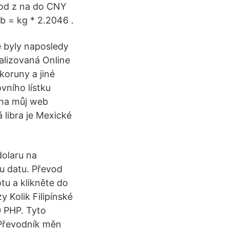
vod z na do CNY
b = kg * 2.2046 .
 byly naposledy
alizovaná Online
koruny a jiné
vního lístku
 na můj web
 libra je Mexické
dolaru na
mu datu. Převod
tu a klikněte do
 Kolik Filipínské
0 PHP. Tyto
 Převodník měn