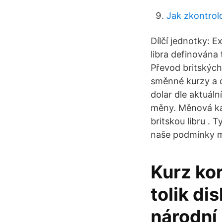
Jak zkontrol
Dílčí jednotky: Ex
libra definována
Převod britských
směnné kurzy a d
dolar dle aktuál
měny. Měnová ka
britskou libru .
naše podmínky mů
Kurz kor
tolik di
národní 