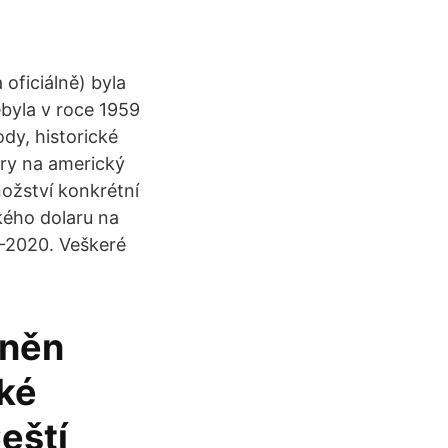
 oficiálně) byla
ebyla v roce 1959
dy, historické
bry na americký
ožství konkrétní
kého dolaru na
3-2020. Veškeré
vněn
ské
eští