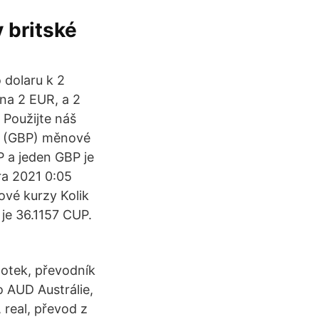
 britské
 dolaru k 2
na 2 EUR, a 2
 Použijte náš
ra (GBP) měnové
P a jeden GBP je
ra 2021 0:05
vé kurzy Kolik
je 36.1157 CUP.
notek, převodník
o AUD Austrálie,
 real, převod z