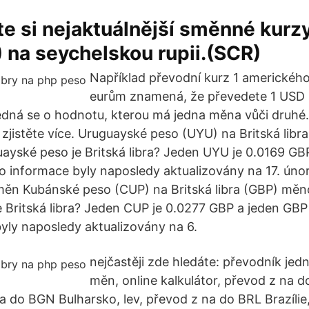
e si nejaktuálnější směnné kurzy
) na seychelskou rupii.(SCR)
Například převodní kurz 1 amerického
eurům znamená, že převedete 1 USD 
dná se o hodnotu, kterou má jedna měna vůči druhé.
zjistěte více. Uruguayské peso (UYU) na Britská lib
uayské peso je Britská libra? Jeden UYU je 0.0169 GB
o informace byly naposledy aktualizovány na 17. úno
ěn Kubánské peso (CUP) na Britská libra (GBP) měno
 Britská libra? Jeden CUP je 0.0277 GBP a jeden GBP 
yly naposledy aktualizovány na 6.
nejčastěji zde hledáte: převodník jed
měn, online kalkulátor, převod z na d
a do BGN Bulharsko, lev, převod z na do BRL Brazílie,