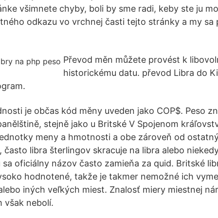
ránke všimnete chyby, boli by sme radi, keby ste ju mo
ého odkazu vo vrchnej časti tejto stránky a my sa 
Převod měn můžete provést k libovo
historickému datu. převod Libra do Ki
logram.
dnosti je občas kód měny uveden jako COP$. Peso z
panělštině, stejně jako u Britské V Spojenom kráľovstv
 jednotky meny a hmotnosti a obe zároveň od ostatný
často libra šterlingov skracuje na libra alebo nieke
u sa oficiálny názov často zamieňa za quid. Britské lib
 vysoko hodnotené, takže je takmer nemožné ich vym
lebo iných veľkých miest. Znalosť miery miestnej ná
 však nebolí.