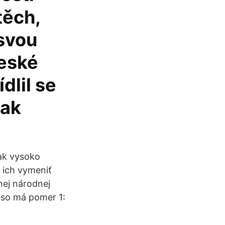
těch,
 svou
české
dlil se
jak
tak vysoko
 ich vymeniť
nej národnej
eso má pomer 1: