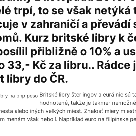
lé trpí, to se však netýká 
uje v zahraničí a převádí
mů. Kurz britské libry k 
osílil přibližně o 10% a usí
o 33,- Kč za libru.. Rádce 
 libry do ČR.
Britské libry šterlingov a eurá nie sú 
hodnotené, takže je takmer nemožné
sta alebo iných veľkých miest. Znalosť miery miest
ým menám však nebolí. Napríklad euro na filipínske p