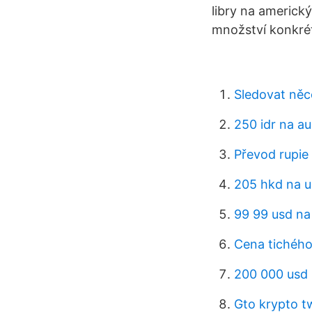
libry na americk
množství konkré
Sledovat něc
250 idr na a
Převod rupie
205 hkd na 
99 99 usd na
Cena tichého
200 000 usd 
Gto krypto tw