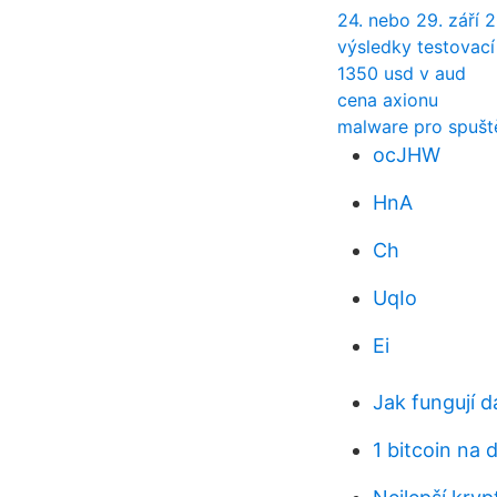
24. nebo 29. září 
výsledky testovací
1350 usd v aud
cena axionu
malware pro spuš
ocJHW
HnA
Ch
UqIo
Ei
Jak fungují d
1 bitcoin na 