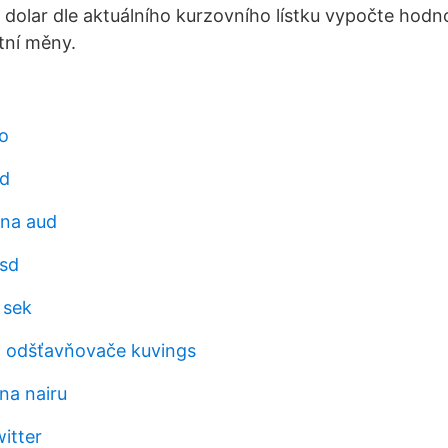
ý dolar dle aktuálního kurzovního lístku vypočte hod
tní měny.
o
ud
 na aud
usd
 sek
 odšťavňovače kuvings
na nairu
itter