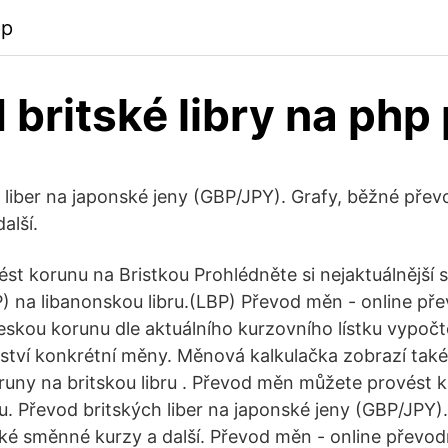
pp
 britské libry na php
 liber na japonské jeny (GBP/JPY). Grafy, běžné převo
alší.
vést korunu na Bristkou Prohlédněte si nejaktuálnější
BP) na libanonskou libru.(LBP) Převod měn - online př
 českou korunu dle aktuálního kurzovního lístku vypoč
tví konkrétní měny. Měnová kalkulačka zobrazí tak
uny na britskou libru . Převod měn můžete provést k
u. Převod britských liber na japonské jeny (GBP/JPY)
cké směnné kurzy a další. Převod měn - online převod