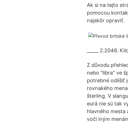
Ak si na tejto st
pomocou kontaktn
najskôr opraviť.
_____ 2.2046. Ki
Z důvodu přehle
nebo "libra" ve š
potrebné odlíšiť
rovnakého mena, 
šterling. V slang
eurá nie sú tak
hlavného mesta a
voči iným menám